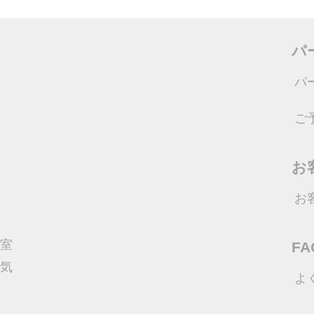
パ
パ
ご
お
お
室
FA
気
よ