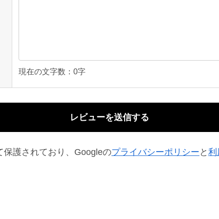
現在の文字数：
0
字
て保護されており、Googleの
プライバシーポリシー
と
利